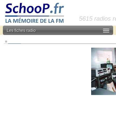
5615 radios 
Les fiches radio