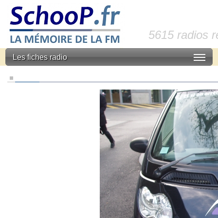
5615 radios 
Les fiches radio