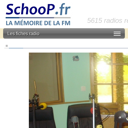
5615 radios 
Les fiches radio