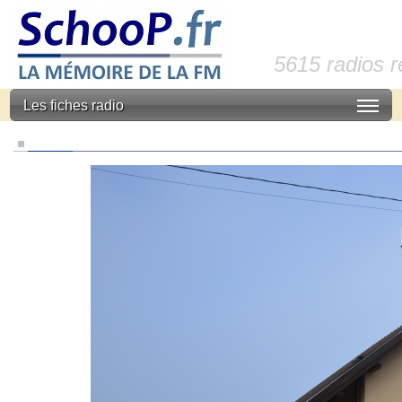
5615 radios 
Les fiches radio