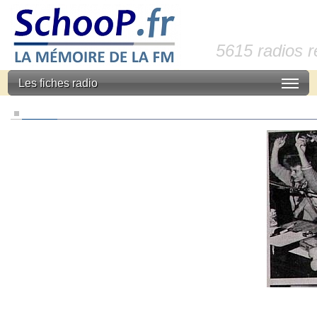
5615 radios 
Les fiches radio