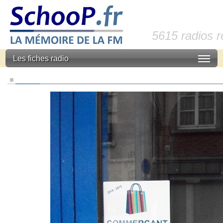
5615 radios 
Les fiches radio