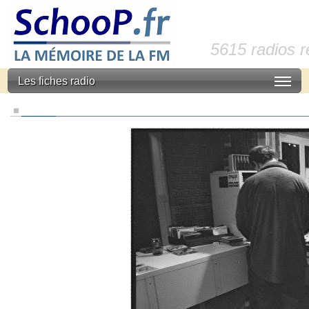
5615 radios 
Les fiches radio