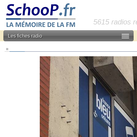
5615 radios 
Les fiches radio