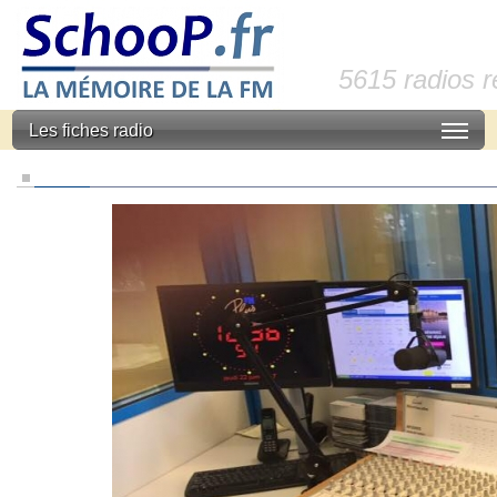
5615 radios 
Les fiches radio