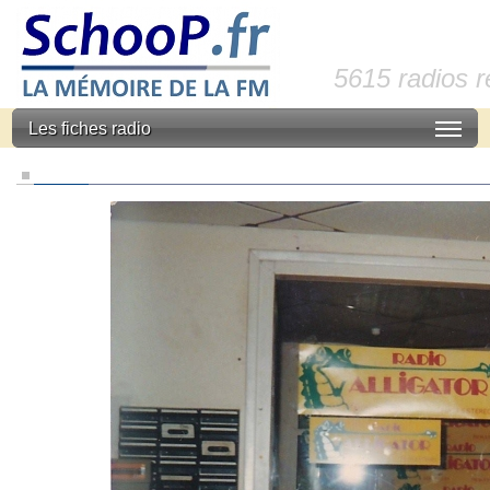
5615 radios 
Les fiches radio