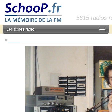
5615 radios 
Les fiches radio