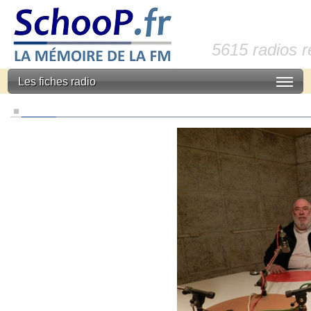
5615 radios 
Les fiches radio