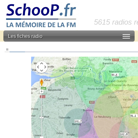
5615 radios 
Les fiches radio