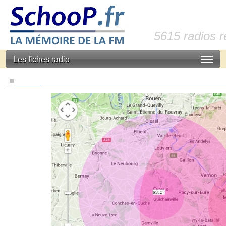
5615 radios 
Les fiches radio