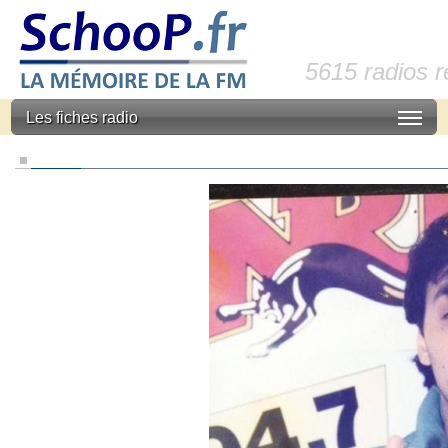
5615 radios 
Les fiches radio