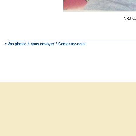
NRJ Ca
> Vos photos à nous envoyer ? Contactez-nous !
© SchooP - 2000-2021 - 