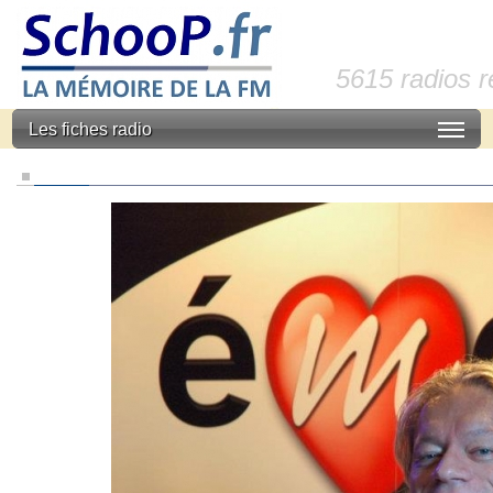
5615 radios 
Les fiches radio