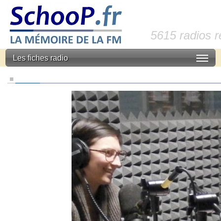
5615 radios 
Les fiches radio