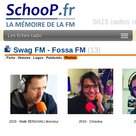
5615 radios 
Les fiches radio
Swag FM - Fossa FM
(13)
|
Fiche
|
Histoire
|
Logos
|
Publicités
|
Photos
|
2019 - Malik BENGHALI directeur
2019 - Christina
2