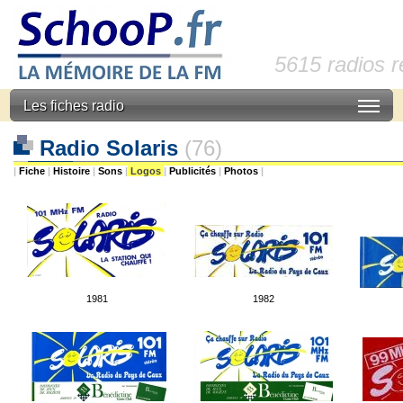
5615 radios 
Les fiches radio
Radio Solaris
(76)
|
Fiche
|
Histoire
|
Sons
|
Logos
|
Publicités
|
Photos
|
1981
1982