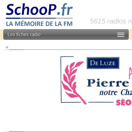
5615 radios 
Les fiches radio