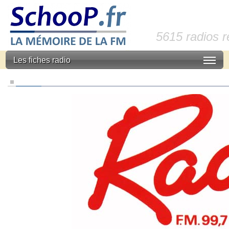
5615 radios 
Les fiches radio