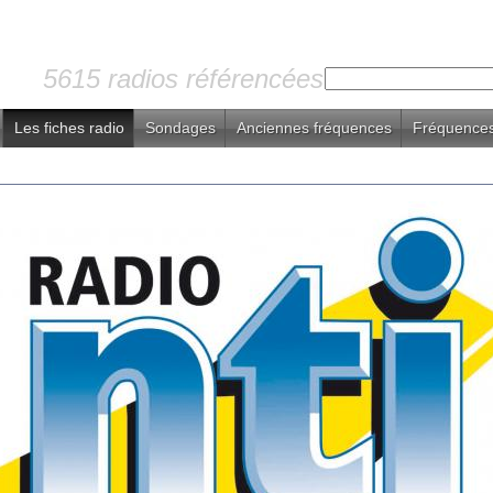
5615 radios référencées
Les fiches radio
Sondages
Anciennes fréquences
Fréquences