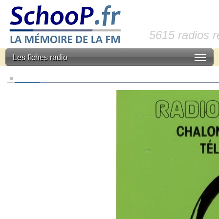
5615 radios 
Les fiches radio