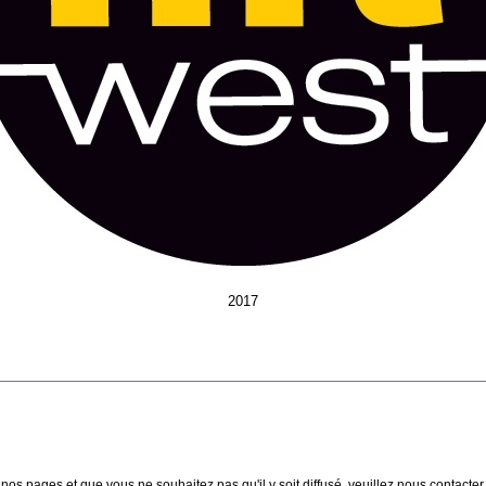
2017
nos pages et que vous ne souhaitez pas qu'il y soit diffusé, veuillez nous contacter :