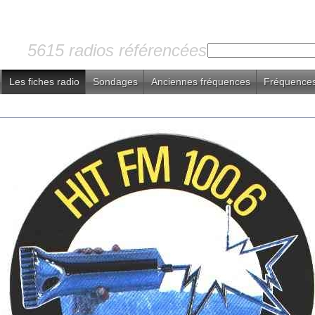
5615 radios référencées
Les fiches radio
Sondages
Anciennes fréquences
Fréquences