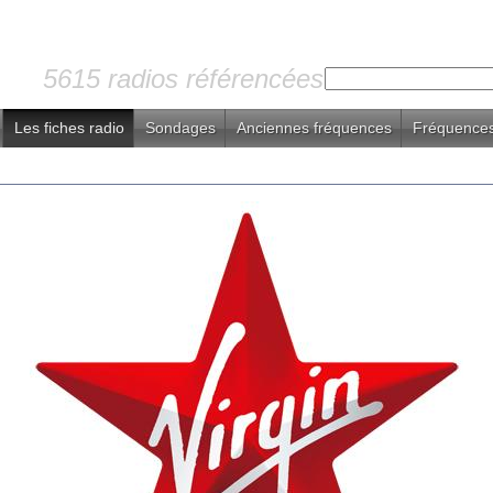
5615 radios référencées
Les fiches radio
Sondages
Anciennes fréquences
Fréquences