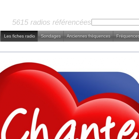
5615 radios référencées
Les fiches radio
Sondages
Anciennes fréquences
Fréquences