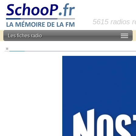
5615 radios 
Les fiches radio