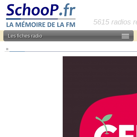
5615 radios 
Les fiches radio