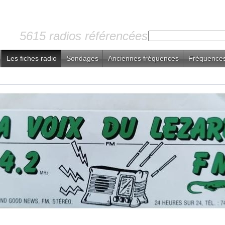
5615 radios référencées
Les fiches radio
Sondages
Anciennes fréquences
Fréquences