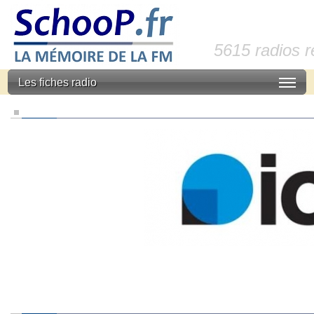
5615 radios 
Les fiches radio