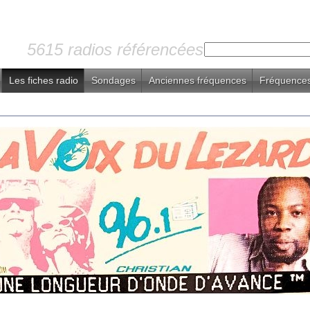
5615 radios référencées
Les fiches radio
Sondages
Anciennes fréquences
Fréquences