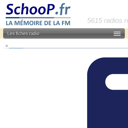
5615 radios 
Les fiches radio