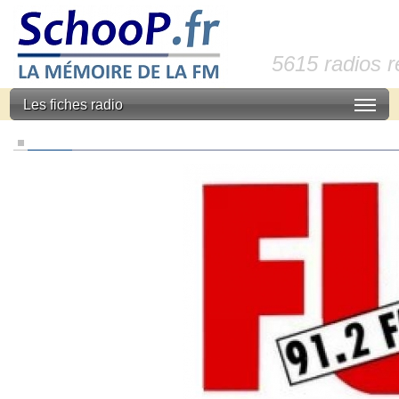
5615 radios 
Les fiches radio