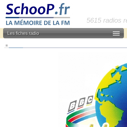
5615 radios 
Les fiches radio