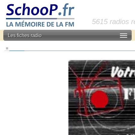
5615 radios 
Les fiches radio