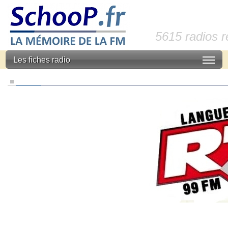
5615 radios 
Les fiches radio