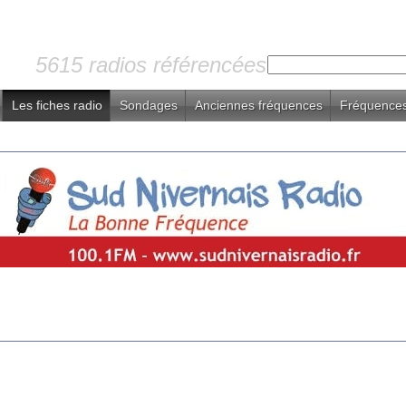
5615 radios référencées
Les fiches radio
Sondages
Anciennes fréquences
Fréquences