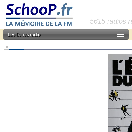
5615 radios 
Les fiches radio