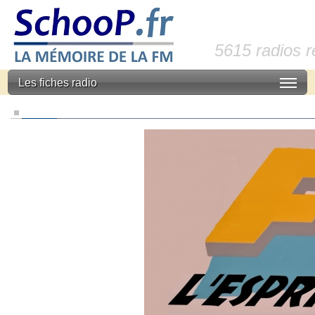
5615 radios 
Les fiches radio