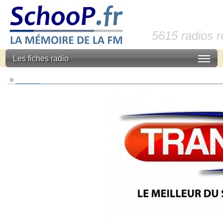
5615 radios 
Les fiches radio