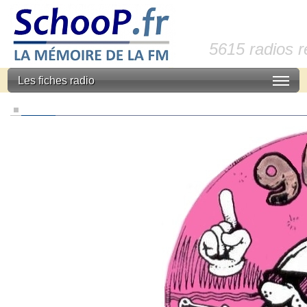
5615 radios 
Les fiches radio