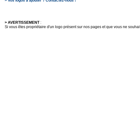
> Vos logos à ajouter ? Contactez-nous !
> AVERTISSEMENT
:
Si vous êtes propriétaire d'un logo présent sur nos pages et que vous ne souhaitez 