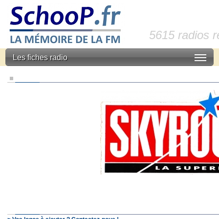
5615 radios 
Les fiches radio