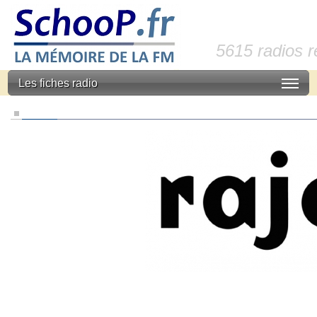
5615 radios 
Les fiches radio