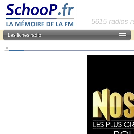
5615 radios 
Les fiches radio