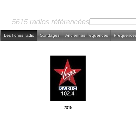
5615 radios référencées
Les fiches radio
Sondages
Anciennes fréquences
Fréquences
2015