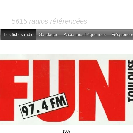
5615 radios référencées
Les fiches radio
Sondages
Anciennes fréquences
Fréquences
1987