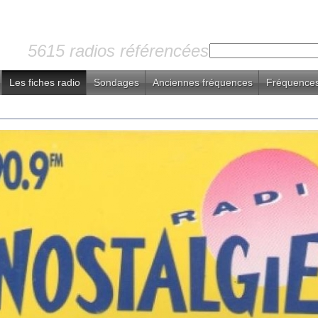
5615 radios référencées
Les fiches radio
Sondages
Anciennes fréquences
Fréquences