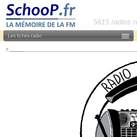
5615 radios 
Les fiches radio