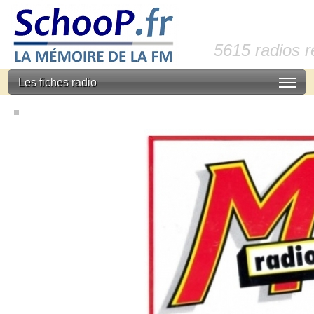
5615 radios 
Les fiches radio